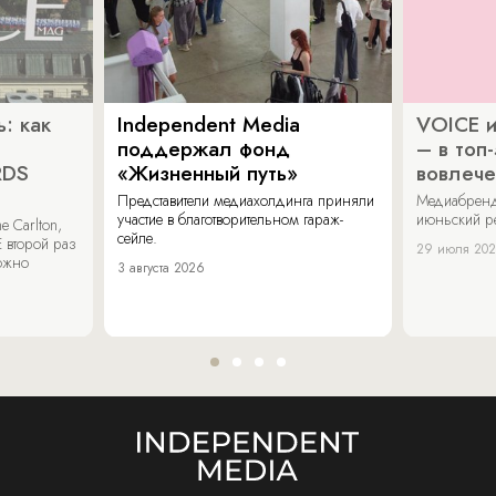
: как
Independent Media
VOICE и
поддержал фонд
– в топ
RDS
«Жизненный путь»
вовлече
Представители медиахолдинга приняли
Медиабренд
участие в благотворительном гараж-
июньский р
 Carlton,
сейле.
 второй раз
29 июля 20
можно
3 августа 2026