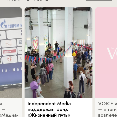
я
Independent Media
VOICE и
a –
поддержал фонд
– в топ
«Медиа-
«Жизненный путь»
вовлече