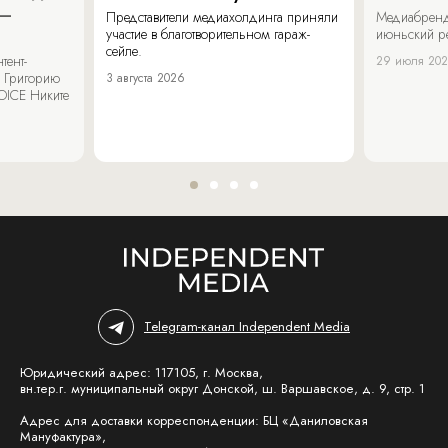
 –
Представители медиахолдинга приняли
Медиабренд
участие в благотворительном гараж-
июньский р
сейле.
тент-
29 июля 20
 Григорию
3 августа 2026
OICE Никите
Telegram-канал Independent Media
Юридический адрес: 117105, г. Москва,
вн.тер.г. муниципальный округ Донской, ш. Варшавское, д. 9, стр. 1
Адрес для доставки корреспонденции: БЦ «Даниловская
Мануфактура»,