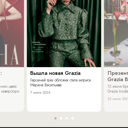
:
Вышла новая Grazia
Презент
Grazia 
Героиней трех обложек стала актриса
Марина Васильева.
нию цвета
15 июня бр
 каверстори.
Grazia Inside
7 июля 2026
22 июня 20