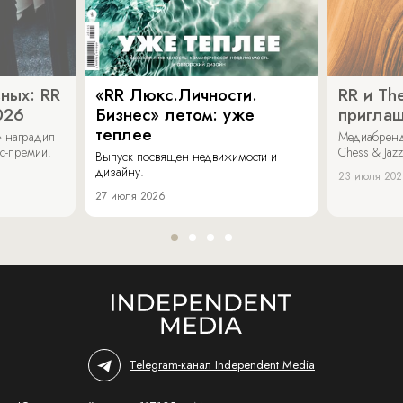
ных: RR
«RR Люкс.Личности.
RR и Th
026
Бизнес» летом: уже
пригла
теплее
» наградил
Медиабренд
ес-премии.
Chess & Jaz
Выпуск посвящен недвижимости и
дизайну.
23 июля 20
27 июля 2026
Telegram-канал Independent Media