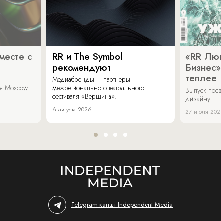
месте с
RR и The Symbol
«RR Люк
рекомендуют
Бизнес»
теплее
Медиабренды – партнеры
аля Moscow
межрегионального театрального
Выпуск пос
фестиваля «Вершина».
дизайну.
6 августа 2026
27 июля 202
Telegram-канал Independent Media