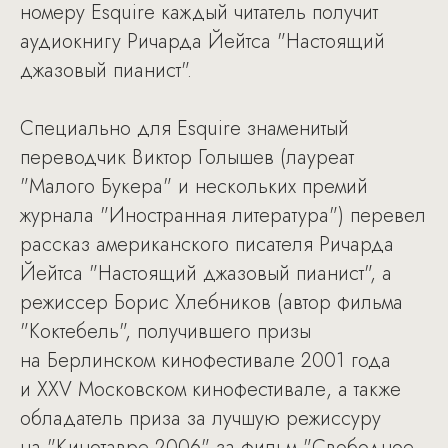
номеру Esquire каждый читатель получит
аудиокнигу Ричарда Йейтса "Настоящий
джазовый пианист".
Специально для Esquire знаменитый
переводчик Виктор Голышев (лауреат
"Малого Букера" и нескольких премий
журнала "Иностранная литература") перевел
рассказ американского писателя Ричарда
Йейтса "Настоящий джазовый пианист", а
режиссер Борис Хлебников (автор фильма
"Коктебель", получившего призы
на Берлинском кинофестивале 2001 года
и ХХV Московском кинофестивале, а также
обладатель приза за лучшую режиссуру
на "Кинотавре-2006" за фильм "Свободное