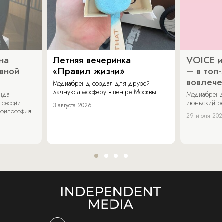
на
Летняя вечеринка
VOICE и
ивной
«Правил жизни»
– в топ
вовлече
Медиабренд создал для друзей
дачную атмосферу в центре Москвы.
енда
Медиабренд
 сессии
июньский р
3 августа 2026
 философия
29 июля 20