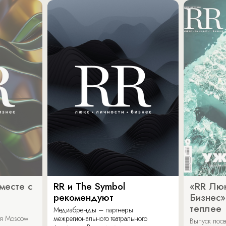
месте с
RR и The Symbol
«RR Люк
рекомендуют
Бизнес»
теплее
Медиабренды – партнеры
аля Moscow
межрегионального театрального
Выпуск пос