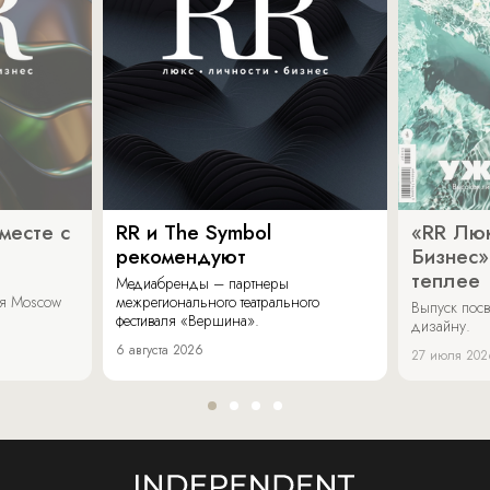
месте с
RR и The Symbol
«RR Люк
рекомендуют
Бизнес»
теплее
Медиабренды – партнеры
аля Moscow
межрегионального театрального
Выпуск пос
фестиваля «Вершина».
дизайну.
6 августа 2026
27 июля 202