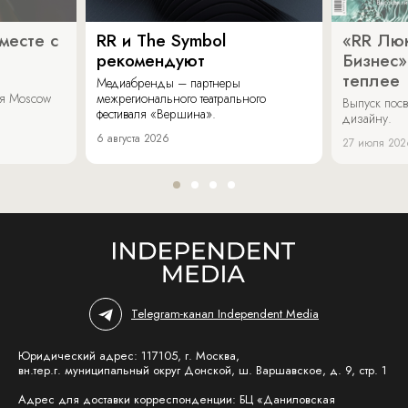
месте с
RR и The Symbol
«RR Люк
рекомендуют
Бизнес»
теплее
Медиабренды – партнеры
аля Moscow
межрегионального театрального
Выпуск пос
фестиваля «Вершина».
дизайну.
6 августа 2026
27 июля 202
Telegram-канал Independent Media
Юридический адрес: 117105, г. Москва,
вн.тер.г. муниципальный округ Донской, ш. Варшавское, д. 9, стр. 1
Адрес для доставки корреспонденции: БЦ «Даниловская