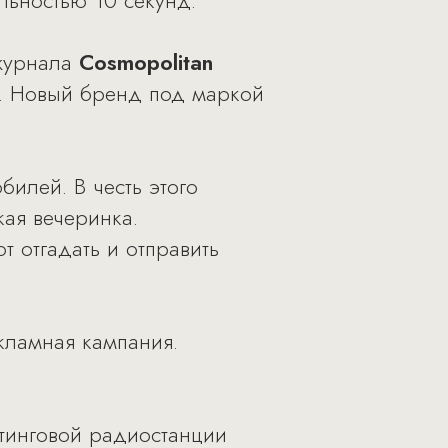
льностью 10 секунд.
 журнала
Cosmopolitan
я. Новый бренд под маркой
билей. В честь этого
кая вечеринка.
т отгадать и отправить
кламная кампания.
йтинговой радиостанции