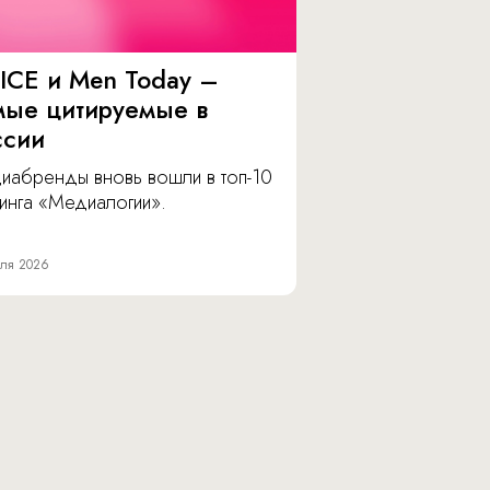
ICE и Men Today –
мые цитируемые в
ссии
иабренды вновь вошли в топ-10
инга «Медиалогии».
ля 2026