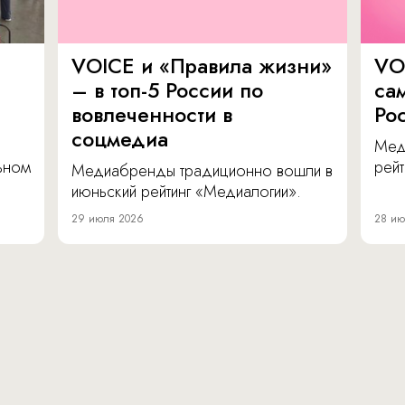
VOICE и «Правила жизни»
VO
– в топ-5 России по
са
вовлеченности в
Ро
соцмедиа
Мед
льном
рейт
Медиабренды традиционно вошли в
июньский рейтинг «Медиалогии».
29 июля 2026
28 ию