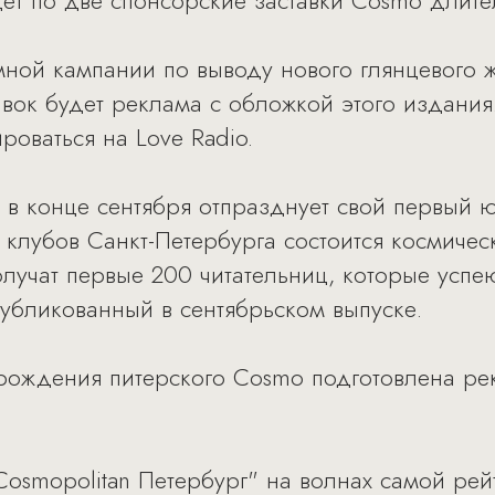
ет по две спонсорские заставки Cosmo длите
мной кампании по выводу нового глянцевого
авок будет реклама с обложкой этого издани
оваться на Love Radio.
"
в конце сентября отпразднует свой первый ю
 клубов Санкт-Петербурга состоится космичес
учат первые 200 читательниц, которые успею
убликованный в сентябрьском выпуске.
рождения питерского Cosmo подготовлена ре
Cosmopolitan Петербург" на волнах самой ре