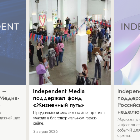
a –
Independent Media
Indepen
«Медиа-
поддержал фонд
поддер
»
«Жизненный путь»
Российс
неделю
о
Представители медиахолдинга приняли
стижнейших
участие в благотворительном гараж-
Медиахолди
сейле.
инфопартнер
событий для
3 августа 2026
страны.