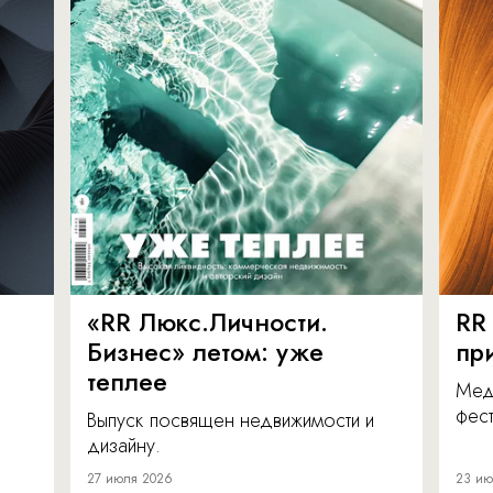
«RR Люкс.Личности.
RR
Бизнес» летом: уже
пр
теплее
Мед
фест
Выпуск посвящен недвижимости и
дизайну.
27 июля 2026
23 ию