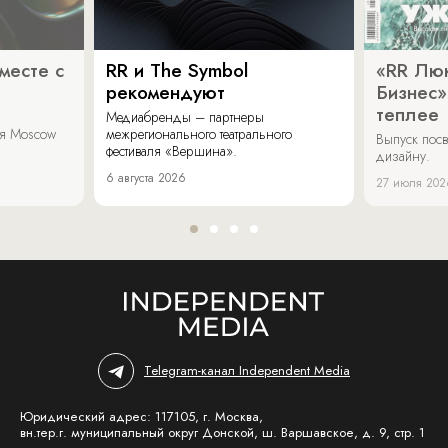
месте с
RR и The Symbol
«RR Люк
рекомендуют
Бизнес»
теплее
Медиабренды – партнеры
аля Moscow
межрегионального театрального
Выпуск пос
фестиваля «Вершина».
дизайну.
6 августа 2026
27 июля 202
Telegram-канал Independent Media
Юридический адрес: 117105, г. Москва,
вн.тер.г. муниципальный округ Донской, ш. Варшавское, д. 9, стр. 1