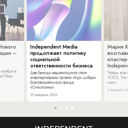
Нового
Independent Media
Мария 
нщин –
продолжает политику
возглав
социальной
кластер
ответственности бизнеса
Indepen
 ноября в
Два бренда медиахолдинга стали
Теперь в ее
al Plaza.
инфопартнерами проекта «Курс добра»
VOICE, The 
благотворительного фонда
очаг».
«Онкологика».
3 февраля 2
25 февраля 2026