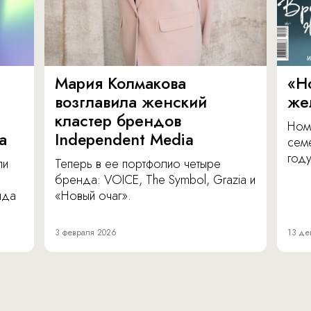
Мария Колмакова
«Н
возглавила женский
же
кластер брендов
Ном
а
Independent Media
сем
году
ли
Теперь в ее портфолио четыре
бренда: VOICE, The Symbol, Grazia и
нда
«Новый очаг».
3 февраля 2026
13 де