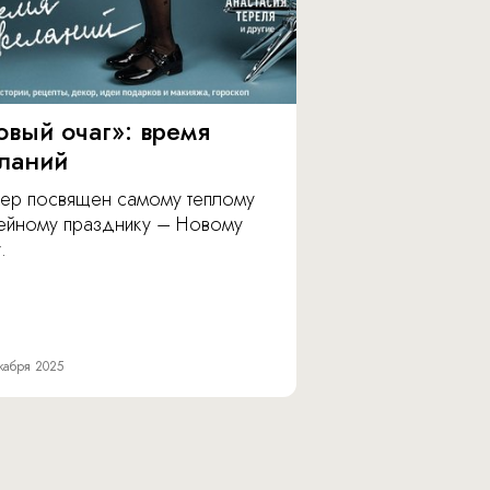
овый очаг»: время
ланий
ер посвящен самому теплому
ейному празднику – Новому
.
кабря 2025