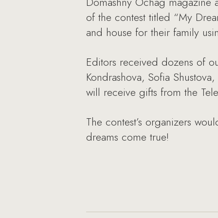
Domashny Ochag magazine and 
of the contest titled “My Dre
and house for their family usi
Editors received dozens of ou
Kondrashova, Sofia Shustova,
will receive gifts from the
The contest’s organizers would 
dreams come true!