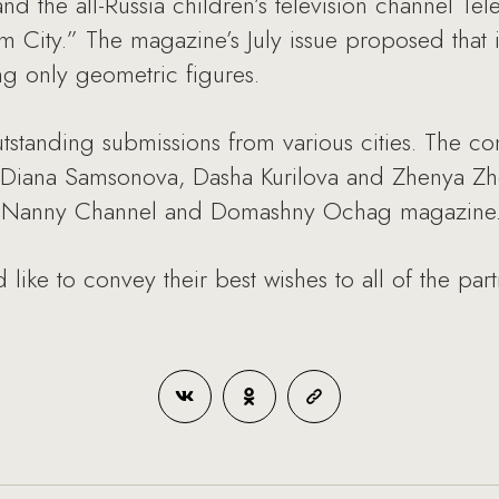
the all-Russia children’s television channel Te
am City.” The magazine’s July issue proposed that 
ng only geometric figures.
tstanding submissions from various cities. The co
 Diana Samsonova, Dasha Kurilova and Zhenya Zhel
 TeleNanny Channel and Domashny Ochag magazine
like to convey their best wishes to all of the parti