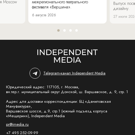
аля Moscow
межрегионального театрального
Выпуск пос
фестиваля «Вершина».
дизайну.
6 августа 2026
27 июля 202
Telegram-канал Independent Media
Юридический адрес: 117105, г. Москва,
вн.тер.г. муниципальный округ Донской, ш. Варшавское, д. 9, стр. 1
Адрес для доставки корреспонденции: БЦ «Даниловская
Мануфактура»,
Варшавское шоссе, д.9, стр.1 (южный подъезд корпуса
«Мещерин»), Independent Media
pr@imedia.ru
+7 495 252-09-99