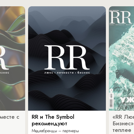
месте с
RR и The Symbol
«RR Люк
рекомендуют
Бизнес»
теплее
Медиабренды – партнеры