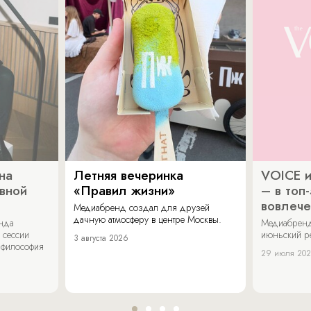
на
Летняя вечеринка
VOICE и
ивной
«Правил жизни»
– в топ
вовлече
Медиабренд создал для друзей
дачную атмосферу в центре Москвы.
енда
Медиабренд
 сессии
июньский р
3 августа 2026
 философия
29 июля 20