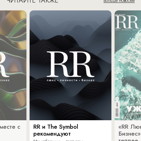
ЧИТАЙТЕ ТАКЖЕ
Больше новостей
месте с
RR и The Symbol
«RR Люк
рекомендуют
Бизнес»
теплее