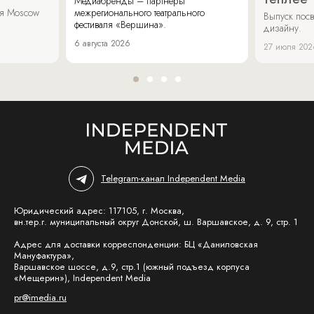
Медиабренды – партнеры
аля Moscow
межрегионального театрального
Выпуск пос
фестиваля «Вершина».
дизайну.
6 августа 2026
27 июля 202
Telegram-канал Independent Media
Юридический адрес: 117105, г. Москва,
вн.тер.г. муниципальный округ Донской, ш. Варшавское, д. 9, стр. 1
Адрес для доставки корреспонденции: БЦ «Даниловская
Мануфактура»,
Варшавское шоссе, д.9, стр.1 (южный подъезд корпуса
«Мещерин»), Independent Media
pr@imedia.ru