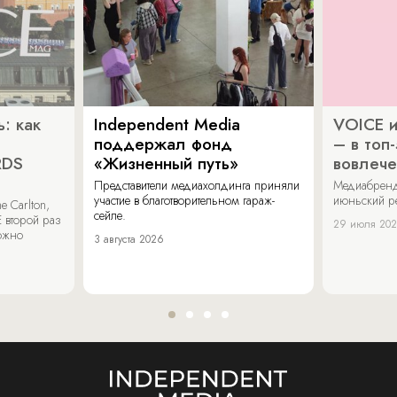
: как
Independent Media
VOICE и
поддержал фонд
– в топ
RDS
«Жизненный путь»
вовлече
Представители медиахолдинга приняли
Медиабренд
участие в благотворительном гараж-
июньский р
 Carlton,
сейле.
 второй раз
29 июля 20
можно
3 августа 2026