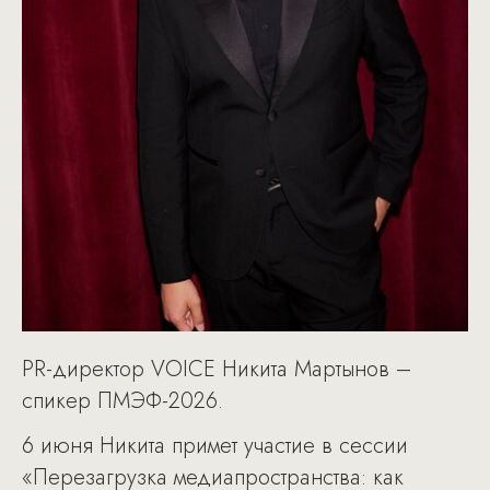
PR-директор VOICE Никита Мартынов –
спикер ПМЭФ-2026.
6 июня Никита примет участие в сессии
«Перезагрузка медиапространства: как