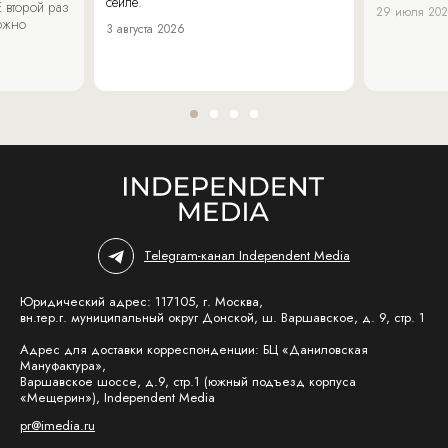
сейле.
 второй раз
29 июля 20
можно
3 августа 2026
Telegram-канал Independent Media
Юридический адрес: 117105, г. Москва,
вн.тер.г. муниципальный округ Донской, ш. Варшавское, д. 9, стр. 1
Адрес для доставки корреспонденции: БЦ «Даниловская
Мануфактура»,
Варшавское шоссе, д.9, стр.1 (южный подъезд корпуса
«Мещерин»), Independent Media
pr@imedia.ru