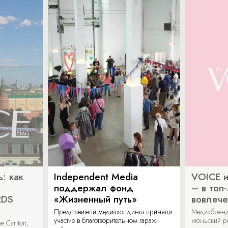
: как
Independent Media
VOICE и
поддержал фонд
– в топ
RDS
«Жизненный путь»
вовлече
Представители медиахолдинга приняли
Медиабренд
участие в благотворительном гараж-
июньский р
 Carlton,