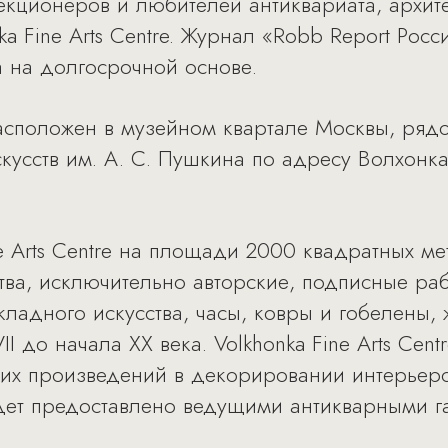
екционеров и любителей антиквариата, архит
ka Fine Arts Centre. Журнал «Robb Report Росс
а на долгосрочной основе.
 расположен в музейном квартале Москвы, ряд
кусств им. А. С. Пушкина по адресу Волхонка
e Arts Centre на площади 2000 квадратных ме
тва, исключительно авторские, подписные раб
ладного искусства, часы, ковры и гобелены, 
I до начала XX века. Volkhonka Fine Arts Cent
тих произведений в декорировании интерьеро
дет предоставлено ведущими антикварными 