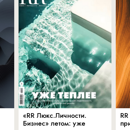
«RR Люкс.Личности.
RR
Бизнес» летом: уже
пр