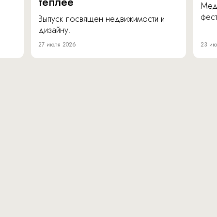
теплее
Мед
фест
Выпуск посвящен недвижимости и
дизайну.
27 июля 2026
23 ию