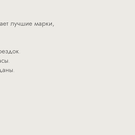
ает лучшие марки,
оездок.
сы.
даны.