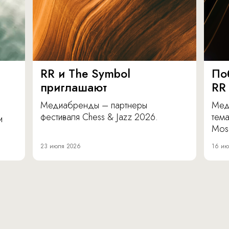
RR и The Symbol
По
приглашают
RR
Медиабренды – партнеры
Мед
фестиваля Chess & Jazz 2026.
тема
и
Mos
23 июля 2026
16 ию