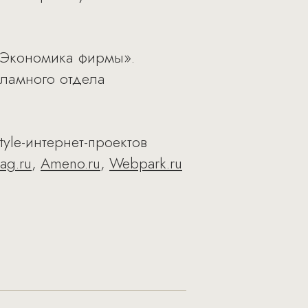
«Экономика фирмы».
кламного отдела
tyle-интернет-проектов
ag.ru
,
Ameno.ru
,
Webpark.ru