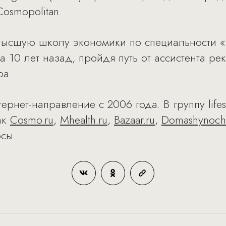
osmopolitan.
Высшую школу экономики по специальности 
 10 лет назад, пройдя путь от ассистента ре
ра.
рнет-направление с 2006 года. В группу lifes
ак
Cosmo.ru
,
Mhealth.ru
,
Bazaar.ru
,
Domashynoch
сы.