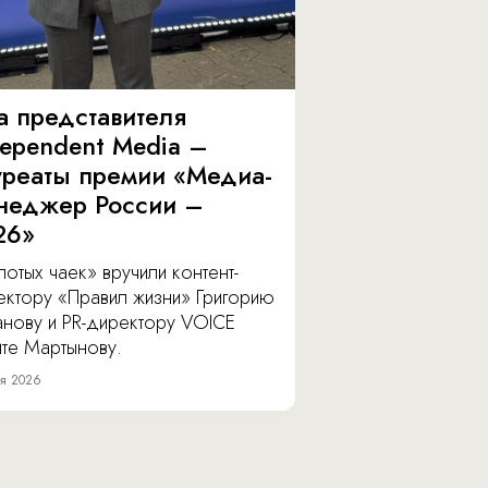
а представителя
dependent Media –
уреаты премии «Медиа-
неджер России –
26»
отых чаек» вручили контент-
ектору «Правил жизни» Григорию
анову и PR-директору VOICE
ите Мартынову.
я 2026