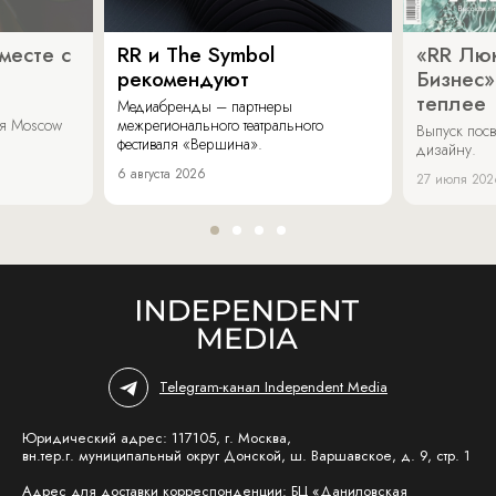
месте с
RR и The Symbol
«RR Люк
рекомендуют
Бизнес»
теплее
Медиабренды – партнеры
аля Moscow
межрегионального театрального
Выпуск пос
фестиваля «Вершина».
дизайну.
6 августа 2026
27 июля 202
Telegram-канал Independent Media
Юридический адрес: 117105, г. Москва,
вн.тер.г. муниципальный округ Донской, ш. Варшавское, д. 9, стр. 1
Адрес для доставки корреспонденции: БЦ «Даниловская