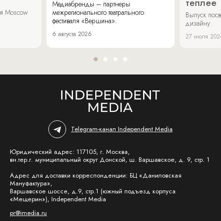
теплее
Медиабренды – партнеры
аля Moscow
межрегионального театрального
Выпуск пос
фестиваля «Вершина».
дизайну.
6 августа 2026
27 июля 202
Telegram-канал Independent Media
Юридический адрес: 117105, г. Москва,
вн.тер.г. муниципальный округ Донской, ш. Варшавское, д. 9, стр. 1
Адрес для доставки корреспонденции: БЦ «Даниловская
Мануфактура»,
Варшавское шоссе, д.9, стр.1 (южный подъезд корпуса
«Мещерин»), Independent Media
pr@imedia.ru