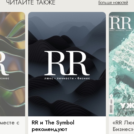
ЧИТАЙТЕ ТАКЖЕ
Больше новостей
месте с
RR и The Symbol
«RR Люк
рекомендуют
Бизнес»