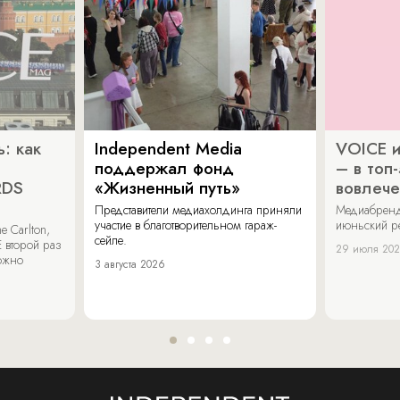
: как
Independent Media
VOICE и
поддержал фонд
– в топ
RDS
«Жизненный путь»
вовлече
Представители медиахолдинга приняли
Медиабренд
участие в благотворительном гараж-
июньский р
 Carlton,
сейле.
 второй раз
29 июля 20
можно
3 августа 2026