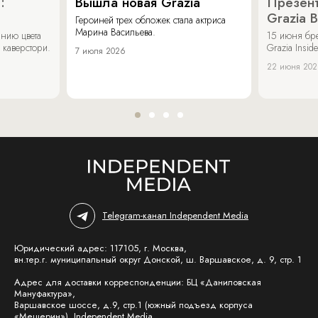
:
Вышла новая Grazia
Презент
Grazia 
Героиней трех обложек стала актриса
Марина Васильева.
нию цвета
15 июня бр
 каверстори.
Grazia Inside
7 июля 2026
22 июня 20
Telegram-канал Independent Media
Юридический адрес: 117105, г. Москва,
вн.тер.г. муниципальный округ Донской, ш. Варшавское, д. 9, стр. 1
Адрес для доставки корреспонденции: БЦ «Даниловская
Мануфактура»,
Варшавское шоссе, д.9, стр.1 (южный подъезд корпуса
«Мещерин»), Independent Media