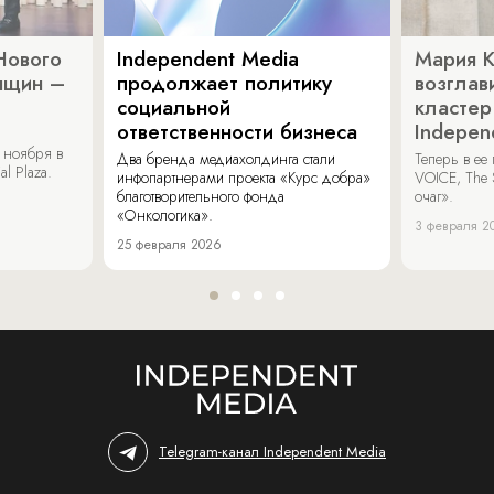
Нового
Independent Media
Мария 
нщин –
продолжает политику
возглав
социальной
кластер
ответственности бизнеса
Indepen
 ноября в
Два бренда медиахолдинга стали
Теперь в ее
al Plaza.
инфопартнерами проекта «Курс добра»
VOICE, The 
благотворительного фонда
очаг».
«Онкологика».
3 февраля 2
25 февраля 2026
Telegram-канал Independent Media