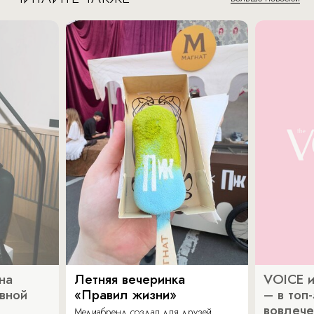
на
Летняя вечеринка
VOICE и
ивной
«Правил жизни»
– в топ
вовлече
Медиабренд создал для друзей