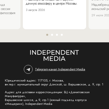
дачную атмосферу в центре Москвы.
енда
Медиабренд
 сессии
июньский р
3 августа 2026
 философия
29 июля 20
Telegram-канал Independent Media
Юридический адрес: 117105, г. Москва,
вн.тер.г. муниципальный округ Донской, ш. Варшавское, д. 9, стр. 1
Адрес для доставки корреспонденции: БЦ «Даниловская
Мануфактура»,
Варшавское шоссе, д.9, стр.1 (южный подъезд корпуса
«Мещерин»), Independent Media