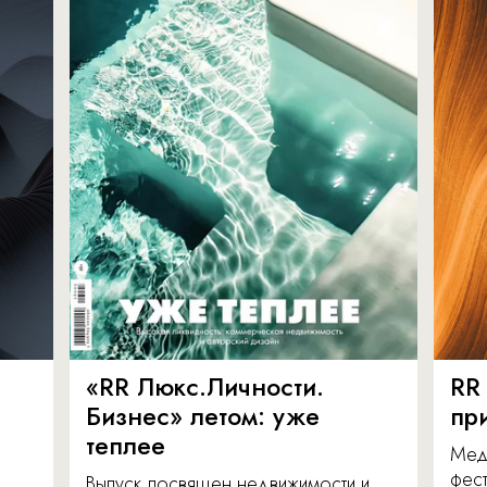
«RR Люкс.Личности.
RR
Бизнес» летом: уже
пр
теплее
Мед
фест
Выпуск посвящен недвижимости и