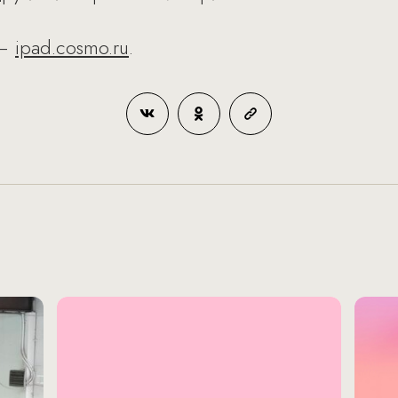
 –
ipad.cosmo.ru
.