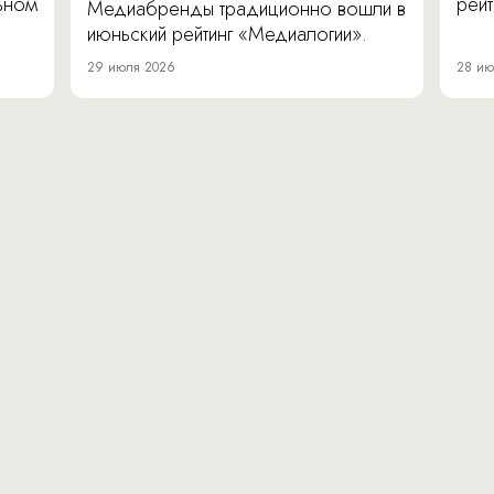
льном
рейт
Медиабренды традиционно вошли в
июньский рейтинг «Медиалогии».
29 июля 2026
28 ию