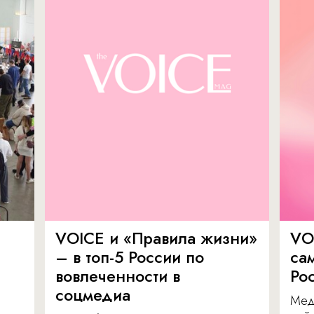
VOICE и «Правила жизни»
VO
– в топ-5 России по
са
вовлеченности в
Ро
соцмедиа
Мед