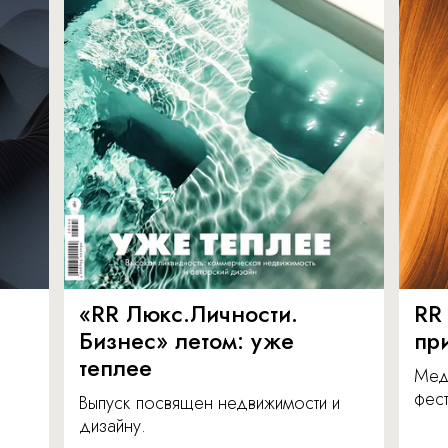
«RR Люкс.Личности.
RR
Бизнес» летом: уже
пр
теплее
Мед
фест
Выпуск посвящен недвижимости и
дизайну.