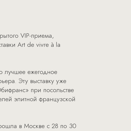
ытого VIP-приема,
вки Art de vivre à la
это лучшее ежегодное
ьера. Эту выставку уже
Юбифранс» при посольстве
елей элитной французской
 прошла в Москве с 28 по 30