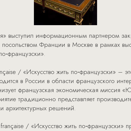
ия» выступил информационным партнером закр
посольством Франции в Москве в рамках выста
 по‑французски».
française / «Искусство жить по‑французски» – 
дится в России в области французского интер
низует французская экономическая миссия «
иятие традиционно представляет производит
и архитектурных решений.
la française / «Искусство жить по‑французски»