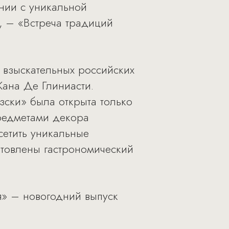
ании с уникальной
а, – «Встреча традиций
 взыскательных российских
Жана Де Глиниасти.
узски» была открыта только
предметами декора
сетить уникальные
отовлены гастрономический
я» – новогодний выпуск