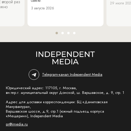
сейле.
 второй раз
29 июля 20
можно
3 августа 2026
Telegram-канал Independent Media
Юридический адрес: 117105, г. Москва,
вн.тер.г. муниципальный округ Донской, ш. Варшавское, д. 9, стр. 1
Адрес для доставки корреспонденции: БЦ «Даниловская
Мануфактура»,
Варшавское шоссе, д.9, стр.1 (южный подъезд корпуса
«Мещерин»), Independent Media
pr@imedia.ru