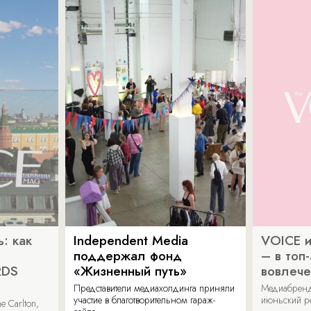
: как
Independent Media
VOICE и
поддержал фонд
– в топ
RDS
«Жизненный путь»
вовлече
Представители медиахолдинга приняли
Медиабренд
участие в благотворительном гараж-
июньский р
 Carlton,