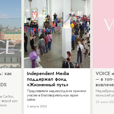
: как
Independent Media
VOICE и
поддержал фонд
– в топ
RDS
«Жизненный путь»
вовлече
Представители медиахолдинга приняли
Медиабренд
участие в благотворительном гараж-
июньский р
 Carlton,
сейле.
 второй раз
29 июля 20
можно
3 августа 2026