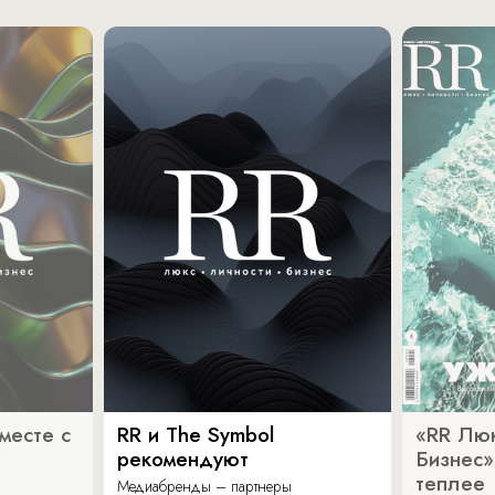
месте с
RR и The Symbol
«RR Люк
рекомендуют
Бизнес»
теплее
Медиабренды – партнеры