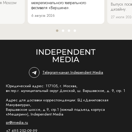
аля Moscow
межрегионального театрального
Выпуск пос
фестиваля «Вершина».
дизайну.
6 августа 2026
27 июля 202
Telegram-канал Independent Media
Юридический адрес: 117105, г. Москва,
вн.тер.г. муниципальный округ Донской, ш. Варшавское, д. 9, стр. 1
Адрес для доставки корреспонденции: БЦ «Даниловская
Мануфактура»,
Варшавское шоссе, д.9, стр.1 (южный подъезд корпуса
«Мещерин»), Independent Media
pr@imedia.ru
+7 495 252-09-99