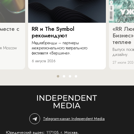
месте с
RR и The Symbol
«RR Люк
рекомендуют
Бизнес»
теплее
Медиабренды – партнеры
аля Moscow
межрегионального театрального
Выпуск пос
фестиваля «Вершина».
дизайну.
6 августа 2026
27 июля 202
Telegram-канал Independent Media
Юридический адрес: 117105, г. Москва,