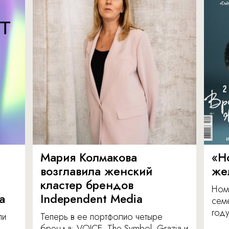
Мария Колмакова
«Н
возглавила женский
же
кластер брендов
Ном
а
Independent Media
сем
году
ли
Теперь в ее портфолио четыре
бренда: VOICE, The Symbol, Grazia и