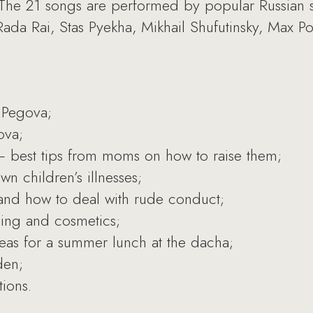
e 21 songs are performed by popular Russian si
Rada Rai, Stas Pyekha, Mikhail Shufutinsky, Max P
a Pegova;
ova;
 — best tips from moms on how to raise them;
wn children’s illnesses;
 and how to deal with rude conduct;
hing and cosmetics;
eas for a summer lunch at the dacha;
den;
ions.