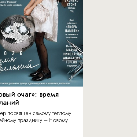
овый очаг»: время
ланий
ер посвящен самому теплому
ейному празднику – Новому
.