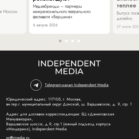
теплее
Медиабренды – партнеры
аля Moscow
межрегионального театрального
Выпуск пос
фестиваля «Вершина».
дизайну.
6 августа 2026
27 июля 202
Telegram-канал Independent Media
Юридический адрес: 117105, г. Москва,
вн.тер.г. муниципальный округ Донской, ш. Варшавское, д. 9, стр. 1
Адрес для доставки корреспонденции: БЦ «Даниловская
Мануфактура»,
Варшавское шоссе, д.9, стр.1 (южный подъезд корпуса
«Мещерин»), Independent Media
pr@imedia.ru