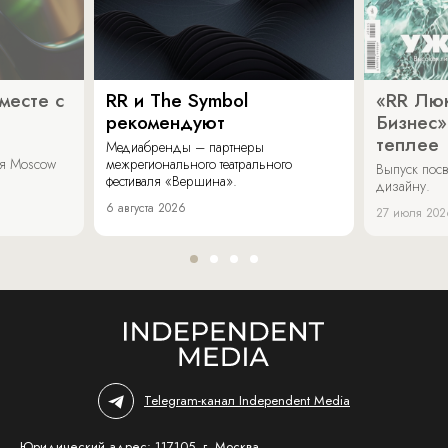
месте с
RR и The Symbol
«RR Люк
рекомендуют
Бизнес»
теплее
Медиабренды – партнеры
аля Moscow
межрегионального театрального
Выпуск пос
фестиваля «Вершина».
дизайну.
6 августа 2026
27 июля 202
Telegram-канал Independent Media
Юридический адрес: 117105, г. Москва,