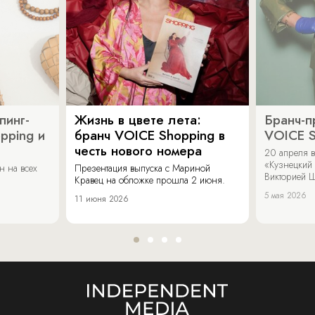
пинг-
Жизнь в цвете лета:
Бранч-п
pping и
бранч VOICE Shopping в
VOICE S
честь нового номера
20 апреля в
«Кузнецкий 
н на всех
Презентация выпуска с Мариной
Викторией Ш
Кравец на обложке прошла 2 июня.
5 мая 2026
11 июня 2026