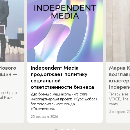
Нового
Independent Media
Мария 
нщин –
продолжает политику
возглав
социальной
кластер
ответственности бизнеса
Indepen
 ноября в
Два бренда медиахолдинга стали
Теперь в ее
al Plaza.
инфопартнерами проекта «Курс добра»
VOICE, The 
благотворительного фонда
очаг».
«Онкологика».
3 февраля 2
25 февраля 2026