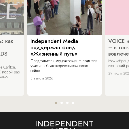
: как
Independent Media
VOICE и
поддержал фонд
– в топ
RDS
«Жизненный путь»
вовлече
Представители медиахолдинга приняли
Медиабренд
участие в благотворительном гараж-
июньский р
 Carlton,
сейле.
 второй раз
29 июля 20
можно
3 августа 2026