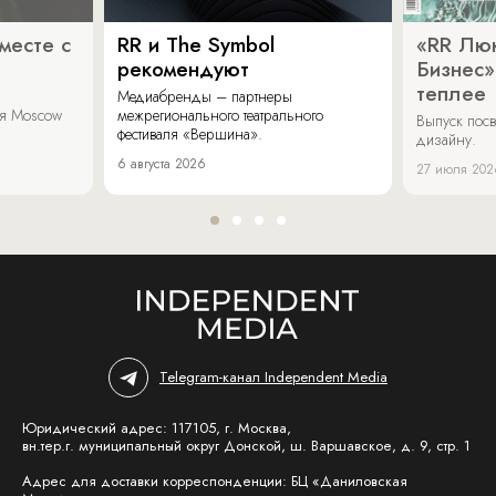
месте с
RR и The Symbol
«RR Люк
рекомендуют
Бизнес»
теплее
Медиабренды – партнеры
аля Moscow
межрегионального театрального
Выпуск пос
фестиваля «Вершина».
дизайну.
6 августа 2026
27 июля 202
Telegram-канал Independent Media
Юридический адрес: 117105, г. Москва,
вн.тер.г. муниципальный округ Донской, ш. Варшавское, д. 9, стр. 1
Адрес для доставки корреспонденции: БЦ «Даниловская