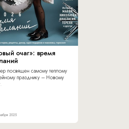
овый очаг»: время
ланий
ер посвящен самому теплому
ейному празднику – Новому
.
кабря 2025