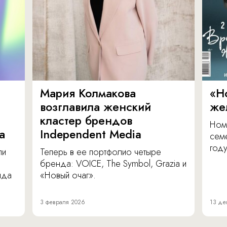
Мария Колмакова
«Н
возглавила женский
же
кластер брендов
Ном
а
Independent Media
сем
году
ли
Теперь в ее портфолио четыре
бренда: VOICE, The Symbol, Grazia и
нда
«Новый очаг».
3 февраля 2026
13 де