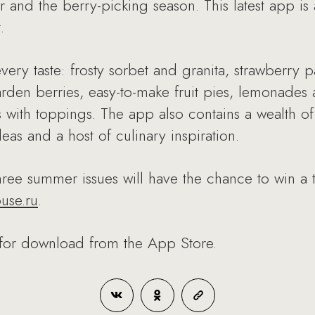
r and the berry-picking season. This latest app is 
.
every taste: frosty sorbet and granita, strawberry
rden berries, easy-to-make fruit pies, lemonades 
 with toppings. The app also contains a wealth of 
deas and a host of culinary inspiration.
ee summer issues will have the chance to win a ta
se.ru
.
 for download from the App Store.