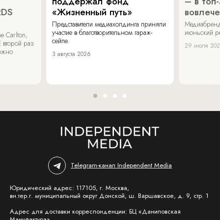
поддержал фонд
– в топ
RDS
«Жизненный путь»
вовлече
Представители медиахолдинга приняли
Медиабренд
участие в благотворительном гараж-
июньский р
 Carlton,
сейле.
 второй раз
29 июля 20
можно
3 августа 2026
Telegram-канал Independent Media
Юридический адрес: 117105, г. Москва,
вн.тер.г. муниципальный округ Донской, ш. Варшавское, д. 9, стр. 1
Адрес для доставки корреспонденции: БЦ «Даниловская
Мануфактура»,