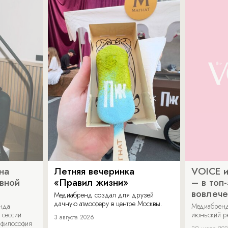
на
Летняя вечеринка
VOICE и
ивной
«Правил жизни»
– в топ
вовлече
Медиабренд создал для друзей
дачную атмосферу в центре Москвы.
енда
Медиабренд
 сессии
июньский р
3 августа 2026
 философия