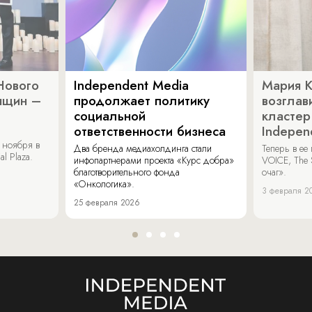
Нового
Independent Media
Мария 
нщин –
продолжает политику
возглав
социальной
кластер
ответственности бизнеса
Indepen
 ноября в
Два бренда медиахолдинга стали
Теперь в ее
al Plaza.
инфопартнерами проекта «Курс добра»
VOICE, The 
благотворительного фонда
очаг».
«Онкологика».
3 февраля 2
25 февраля 2026