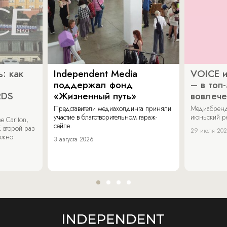
: как
Independent Media
VOICE и
поддержал фонд
– в топ
RDS
«Жизненный путь»
вовлече
Представители медиахолдинга приняли
Медиабренд
участие в благотворительном гараж-
июньский р
 Carlton,
сейле.
 второй раз
29 июля 20
можно
3 августа 2026