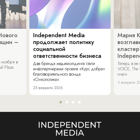
Нового
Independent Media
Мария 
нщин –
продолжает политику
возглав
социальной
кластер
ответственности бизнеса
Indepen
 ноября в
Два бренда медиахолдинга стали
Теперь в ее
al Plaza.
инфопартнерами проекта «Курс добра»
VOICE, The 
благотворительного фонда
очаг».
«Онкологика».
3 февраля 2
25 февраля 2026