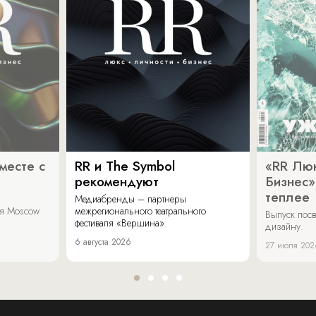
месте с
RR и The Symbol
«RR Люк
рекомендуют
Бизнес»
теплее
Медиабренды – партнеры
аля Moscow
межрегионального театрального
Выпуск пос
фестиваля «Вершина».
дизайну.
6 августа 2026
27 июля 202